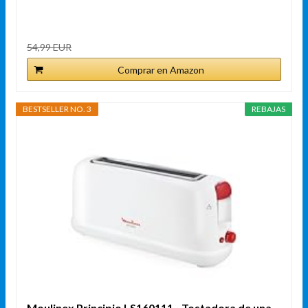
54,99 EUR
Comprar en Amazon
BESTSELLER NO. 3
REBAJAS
Moulinex Principio LS160111 - Tostadora de una...