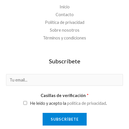
Inicio
Contacto
Política de privacidad
Sobre nosotros
Términos y condiciones
Subscríbete
E
m
a
Casillas de verificación
*
i
He leído y acepto la
política de privacidad
.
l
*
SUBSCRÍBETE