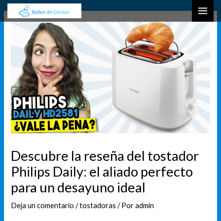
Ir
Navegación
B
MAI
al
de
u
ME
contenido
entradas
s
c
a
r
Descubre la reseña del tostador
Philips Daily: el aliado perfecto
para un desayuno ideal
Deja un comentario
/
tostadoras
/ Por
admin