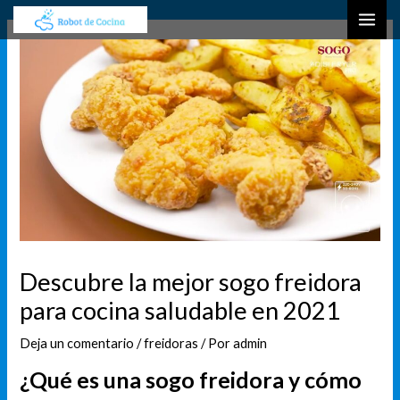
Ir
Navegación
B
MAI
al
de
u
ME
contenido
entradas
s
c
a
r
Descubre la mejor sogo freidora
para cocina saludable en 2021
Deja un comentario
/
freidoras
/ Por
admin
¿Qué es una sogo freidora y cómo