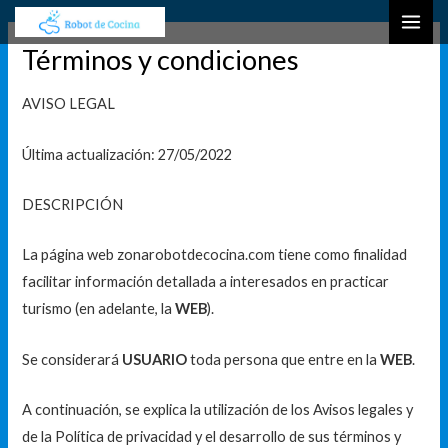
Ir
B
MAI
al
u
Términos y condiciones
ME
contenido
s
c
AVISO LEGAL
a
Última actualización: 27/05/2022
r
DESCRIPCIÓN
La página web zonarobotdecocina.com tiene como finalidad
facilitar información detallada a interesados en practicar
turismo (en adelante, la
WEB
).
Se considerará
USUARIO
toda persona que entre en la
WEB
.
A continuación, se explica la utilización de los Avisos legales y
de la Política de privacidad y el desarrollo de sus términos y