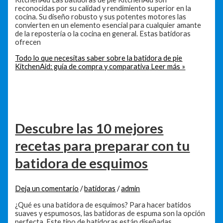
reconocidas por su calidad y rendimiento superior en la
cocina. Su diseño robusto y sus potentes motores las
convierten en un elemento esencial para cualquier amante
de la repostería o la cocina en general. Estas batidoras
ofrecen
Todo lo que necesitas saber sobre la batidora de pie
KitchenAid: guía de compra y comparativa
Leer más »
Descubre las 10 mejores
recetas para preparar con tu
batidora de esquimos
Deja un comentario
/
batidoras
/
admin
¿Qué es una batidora de esquimos? Para hacer batidos
suaves y espumosos, las batidoras de espuma son la opción
perfecta. Este tipo de batidoras están diseñadas