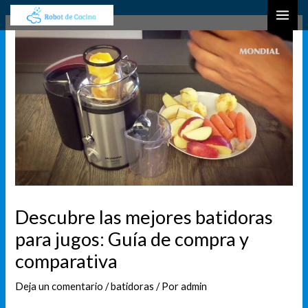
Ir
Navegación
B
MAI
al
de
u
ME
contenido
entradas
s
c
a
r
Descubre las mejores batidoras
para jugos: Guía de compra y
comparativa
Deja un comentario
/
batidoras
/ Por
admin