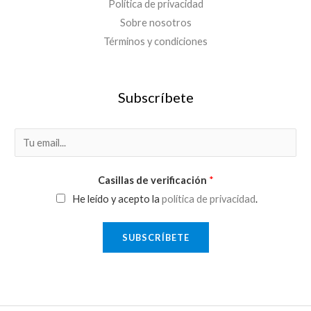
Política de privacidad
Sobre nosotros
Términos y condiciones
Subscríbete
E
m
a
Casillas de verificación
*
i
He leído y acepto la
política de privacidad
.
l
*
SUBSCRÍBETE