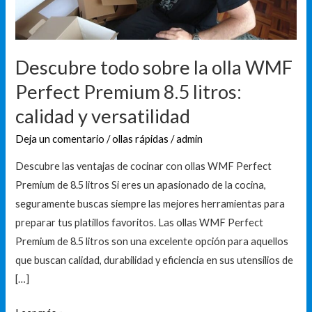
Perfect
Premium
8.5
litros:
Descubre todo sobre la olla WMF
calidad
Perfect Premium 8.5 litros:
y
calidad y versatilidad
versatilidad
Deja un comentario
/
ollas rápidas
/
admin
Descubre las ventajas de cocinar con ollas WMF Perfect
Premium de 8.5 litros Si eres un apasionado de la cocina,
seguramente buscas siempre las mejores herramientas para
preparar tus platillos favoritos. Las ollas WMF Perfect
Premium de 8.5 litros son una excelente opción para aquellos
que buscan calidad, durabilidad y eficiencia en sus utensilios de
[…]