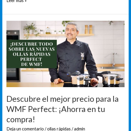
Leer más »
Descubre
el
mejor
precio
para
la
WMF
Perfect:
¡Ahorra
en
Descubre el mejor precio para la
tu
WMF Perfect: ¡Ahorra en tu
compra!
compra!
Deja un comentario
/
ollas rápidas
/
admin