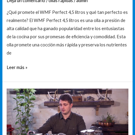
la
Deja un comentario
/
ollas rápidas
/
admin
olla
¿Qué promete el WMF Perfect 4,5 litros y qué tan perfecto es
WMF
realmente? El WMF Perfect 4,5 litros es una olla a presión de
Perfect
alta calidad que ha ganado popularidad entre los entusiastas
4.5
de la cocina por sus promesas de eficiencia y comodidad. Esta
litros:
olla promete una cocción más rápida y preserva los nutrientes
Guía
de
de
compra
Leer más »
Descubre
la
olla
express
perfect
de