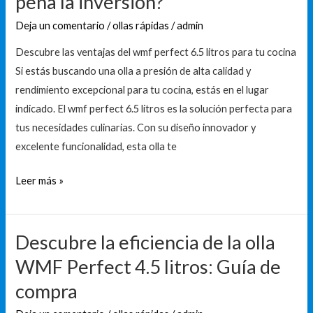
pena la inversión?
inversión?
Deja un comentario
/
ollas rápidas
/
admin
Descubre las ventajas del wmf perfect 6.5 litros para tu cocina
Si estás buscando una olla a presión de alta calidad y
rendimiento excepcional para tu cocina, estás en el lugar
indicado. El wmf perfect 6.5 litros es la solución perfecta para
tus necesidades culinarias. Con su diseño innovador y
excelente funcionalidad, esta olla te
Leer más »
Descubre la eficiencia de la olla
Descubre
la
WMF Perfect 4.5 litros: Guía de
eficiencia
compra
de