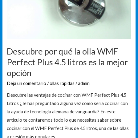
olla
WMF
Perfect
Plus
4.5
litros
Descubre por qué la olla WMF
es
Perfect Plus 4.5 litros es la mejor
la
opción
mejor
opción
Deja un comentario
/
ollas rápidas
/
admin
Descubre las ventajas de cocinar con WMF Perfect Plus 4.5
Litros ¿Te has preguntado alguna vez cómo sería cocinar con
la ayuda de tecnología alemana de vanguardia? En este
artículo te contaremos todo lo que necesitas saber sobre
cocinar con el WMF Perfect Plus de 4.5 litros, una de las ollas
a presión más populares