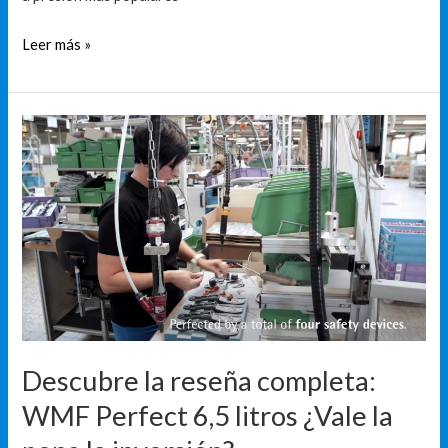
Leer más »
Descubre
la
reseña
completa:
WMF
Perfect
6,5
litros
¿Vale
la
Descubre la reseña completa:
pena
WMF Perfect 6,5 litros ¿Vale la
la