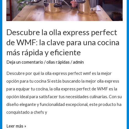
WMF:
la
clave
para
Descubre la olla express perfect
una
de WMF: la clave para una cocina
cocina
más rápida y eficiente
más
rápida
Deja un comentario
/
ollas rápidas
/
admin
y
Descubre por qué la olla express perfect wmf es la mejor
eficiente
opción para tu cocina Si estás buscando la mejor olla express
para equipar tu cocina, la olla express perfect de WMF es la
opción ideal para satisfacer tus necesidades culinarias. Con su
diseño elegante y funcionalidad excepcional, este producto ha
conquistado a chefs y
Leer más »