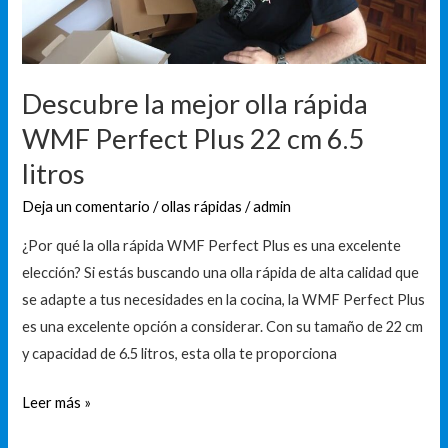
Perfect
Plus
22
cm
Descubre la mejor olla rápida
6.5
WMF Perfect Plus 22 cm 6.5
litros
litros
Deja un comentario
/
ollas rápidas
/
admin
¿Por qué la olla rápida WMF Perfect Plus es una excelente
elección? Si estás buscando una olla rápida de alta calidad que
se adapte a tus necesidades en la cocina, la WMF Perfect Plus
es una excelente opción a considerar. Con su tamaño de 22 cm
y capacidad de 6.5 litros, esta olla te proporciona
Leer más »