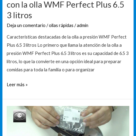
la
con la olla WMF Perfect Plus 6.5
maravilla
3 litros
de
cocinar
Deja un comentario
/
ollas rápidas
/
admin
con
Características destacadas de la olla a presión WMF Perfect
la
Plus 6.5 3 litros Lo primero que llama la atención de la olla a
olla
presión WMF Perfect Plus 6.5 3 litros es su capacidad de 6.5 3
WMF
litros, lo que la convierte en una opción ideal para preparar
Perfect
comidas para toda la familia o para organizar
Plus
6.5
Leer más »
3
litros
Descubre
por
qué
la