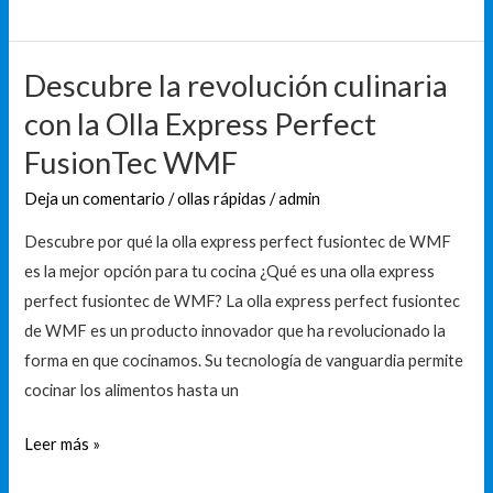
Descubre la revolución culinaria
Descubre
la
con la Olla Express Perfect
revolución
FusionTec WMF
culinaria
con
Deja un comentario
/
ollas rápidas
/
admin
la
Descubre por qué la olla express perfect fusiontec de WMF
Olla
es la mejor opción para tu cocina ¿Qué es una olla express
Express
perfect fusiontec de WMF? La olla express perfect fusiontec
Perfect
de WMF es un producto innovador que ha revolucionado la
FusionTec
forma en que cocinamos. Su tecnología de vanguardia permite
WMF
cocinar los alimentos hasta un
Leer más »