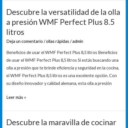
Descubre la versatilidad de la olla
Descubre
la
a presión WMF Perfect Plus 8.5
versatilidad
litros
de
la
Deja un comentario
/
ollas rápidas
/
admin
olla
Beneficios de usar el WMF Perfect Plus 8,5 litros Beneficios
a
de usar el WMF Perfect Plus 8,5 litros Si estás buscando una
presión
olla a presión que te brinde eficiencia y seguridad en la cocina,
WMF
el WMF Perfect Plus 8,5 litros es una excelente opción. Con
Perfect
su diseño innovador y calidad alemana, esta olla a presión
Plus
8.5
Leer más »
litros
Descubre la maravilla de cocinar
Descubre