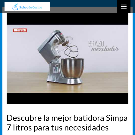
Ir
Navegación
B
MAI
al
de
u
ME
contenido
entradas
s
c
a
r
Descubre la mejor batidora Simpa
7 litros para tus necesidades