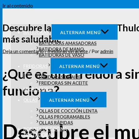
Ir al contenido
Descubre las ventajas de la Thulo
BATIDORAS
ALTERNAR MENÚ
más saludable
BATIDORAS AMASADORAS
BATIDORA DE MANO
Deja un comentario
/
freidoras sin aceite
/ Por
admin
BATIDORAS DE VASO
FREIDORAS
ALTERNAR MENÚ
¿Qué es una freidora si
FREIDORAS DE AIRE
FREIDORAS SIN ACEITE
funciona?
MICROONDAS
OLLAS
ALTERNAR MENÚ
OLLAS DE COCCIÓN LENTA
OLLAS PROGRAMABLES
Descubre el mu
OLLAS RÁPIDAS
ROBOTS DE COCINA
TOSTADORAS