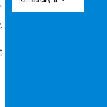
es
.
ar
na
ean