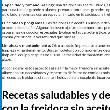
Capacidad y tamaño:
Al elegir una freidora sin aceite Thulos, e
para una familia grande o planeas preparar porciones grandes, 
otro lado, si cuentas con un espacio limitado en tu cocina, una fr
Funciones y programas:
Las freidoras sin aceite Thulos pueden 
proceso de cocción. Algunas incluyen ajustes de temperatura pre
programas de cocción especiales. Evaluar estas características t
cocina y te brinde la versatilidad que buscas.
Limpieza y mantenimiento:
Otro aspecto importante a tener en c
limpieza y mantenimiento. Busca modelos con componentes desmont
limpiar el equipo después de su uso. La facilidad de mantenimiento
plazo.
Al considerar estos aspectos al elegir la mejor freidora sin acei
alinee con tus necesidades y te permita disfrutar de comidas más 
ofrecen, las freidoras sin aceite Thulos son una excelente incorp
Recetas saludables y de
con la freidora sin acei