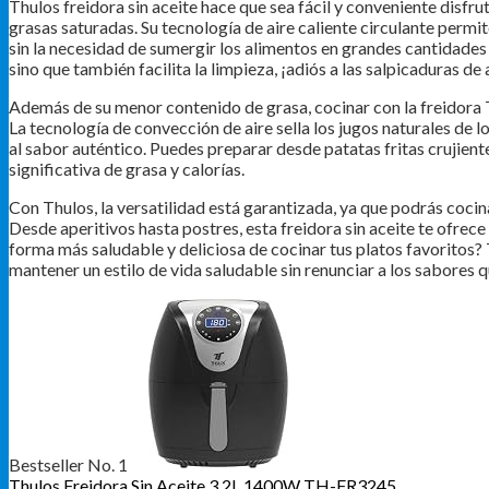
Thulos freidora sin aceite hace que sea fácil y conveniente disfru
grasas saturadas. Su tecnología de aire caliente circulante perm
sin la necesidad de sumergir los alimentos en grandes cantidades
sino que también facilita la limpieza, ¡adiós a las salpicaduras de 
Además de su menor contenido de grasa, cocinar con la freidora T
La tecnología de convección de aire sella los jugos naturales de l
al sabor auténtico. Puedes preparar desde patatas fritas crujiente
significativa de grasa y calorías.
Con Thulos, la versatilidad está garantizada, ya que podrás coci
Desde aperitivos hasta postres, esta freidora sin aceite te ofrece
forma más saludable y deliciosa de cocinar tus platos favoritos? 
mantener un estilo de vida saludable sin renunciar a los sabores 
Bestseller No. 1
Thulos Freidora Sin Aceite 3.2L 1400W TH-FR3245...