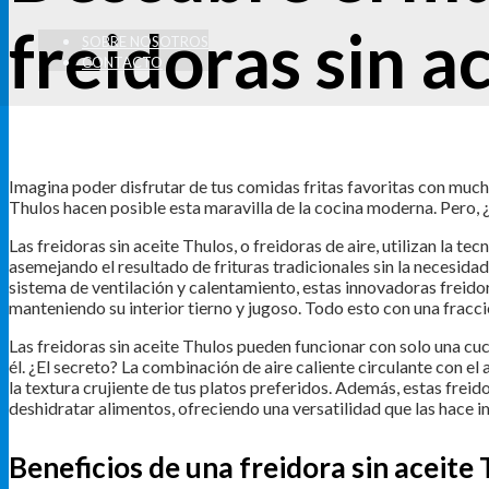
freidoras sin a
SOBRE NOSOTROS
CONTACTO
Imagina poder disfrutar de tus comidas fritas favoritas con mucho
Thulos hacen posible esta maravilla de la cocina moderna. Pero, ¿
Las freidoras sin aceite Thulos, o freidoras de aire, utilizan la te
asemejando el resultado de frituras tradicionales sin la necesidad
sistema de ventilación y calentamiento, estas innovadoras freidor
manteniendo su interior tierno y jugoso. Todo esto con una fracció
Las freidoras sin aceite Thulos pueden funcionar con solo una c
él. ¿El secreto? La combinación de aire caliente circulante con e
la textura crujiente de tus platos preferidos. Además, estas freido
deshidratar alimentos, ofreciendo una versatilidad que las hace 
Beneficios de una freidora sin aceite