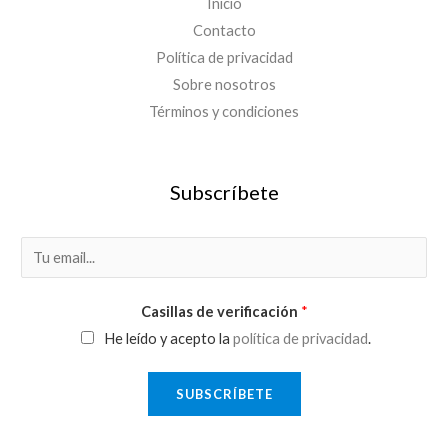
Inicio
Contacto
Política de privacidad
Sobre nosotros
Términos y condiciones
Subscríbete
E
m
a
Casillas de verificación
*
i
He leído y acepto la
política de privacidad
.
l
*
SUBSCRÍBETE