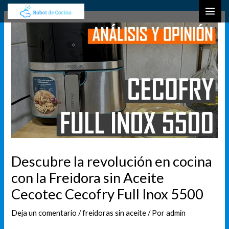
Ir
Navegación
B
MAI
al
de
u
ME
contenido
entradas
s
c
a
r
Descubre la revolución en cocina
con la Freidora sin Aceite
Cecotec Cecofry Full Inox 5500
Deja un comentario
/
freidoras sin aceite
/ Por
admin