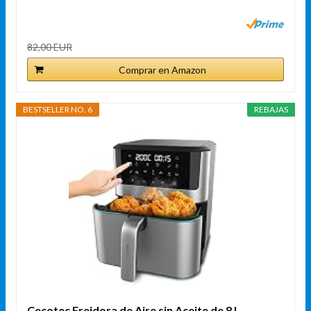
82,00 EUR
Comprar en Amazon
BESTSELLER NO. 6
REBAJAS
Cecotec Freidora de Aire sin Aceite de 8 L