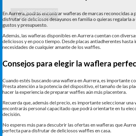
SOBRE NOSOTROS
En Aurrera, podrás encontrar wafleras de marcas reconocidas a p
CONTACTO
disfrutar de deliciosos desayunos en familia o quieras regalarla a
gustos y presupuesto.
Además, las wafleras disponibles en Aurrera cuentan con diversas
deliciosos y en poco tiempo. Desde placas antiadherentes hasta i
necesidades de cualquier amante de los waffles.
Consejos para elegir la waflera perfe
Cuando estés buscando una waflera en Aurrera, es importante con
Presta atención a la potencia del dispositivo, el tamaño de las pla
hacer la experiencia de preparar waffles aún más placentera.
Recuerda que, además del precio, es importante seleccionar una w
encontrarás personal capacitado que podrá orientarte en tu elec
decisión.
No esperes más para descubrir las ofertas en wafleras que Aurrera
perfecta para disfrutar de deliciosos waffles en casa.