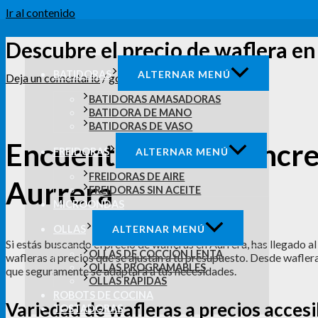
Ir al contenido
Descubre el precio de waflera e
BATIDORAS
ALTERNAR MENÚ
Deja un comentario
/
gofreras
/ Por
admin
BATIDORAS AMASADORAS
BATIDORA DE MANO
BATIDORAS DE VASO
Encuentra ofertas incre
FREIDORAS
ALTERNAR MENÚ
FREIDORAS DE AIRE
Aurrera
FREIDORAS SIN ACEITE
MICROONDAS
OLLAS
ALTERNAR MENÚ
Si estás buscando el precio de wafleras en Aurrera, has llegado a
OLLAS DE COCCIÓN LENTA
wafleras a precios que se ajustan a tu presupuesto. Desde wafler
OLLAS PROGRAMABLES
que seguramente se adaptará a tus necesidades.
OLLAS RÁPIDAS
ROBOTS DE COCINA
Variedad de wafleras a precios accesi
TOSTADORAS