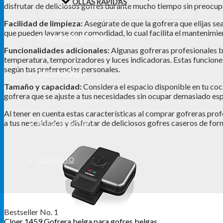
OLLAS RÁPIDAS
disfrutar de deliciosos gofres durante mucho tiempo sin preocupar
Facilidad de limpieza:
Asegúrate de que la gofrera que elijas se
que pueden lavarse con comodidad, lo cual facilita el mantenimien
ROBOTS DE COCINA
Funcionalidades adicionales:
Algunas gofreras profesionales ba
temperatura, temporizadores y luces indicadoras. Estas funcione
según tus preferencias personales.
TOSTADORAS
Tamaño y capacidad:
Considera el espacio disponible en tu coci
gofrera que se ajuste a tus necesidades sin ocupar demasiado esp
Al tener en cuenta estas características al comprar gofreras pro
a tus necesidades y disfrutar de deliciosos gofres caseros de fo
SOBRE NOSOTROS
CONTACTO
Bestseller No. 1
Cloer 1459 Gofrera belga para gofres belgas...