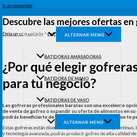
Ir al contenido
Descubre las mejores ofertas en 
Deja un comentario
/
gofreras
/ Por
admin
BATIDORAS
ALTERNAR MENÚ
BATIDORAS AMASADORAS
¿Por qué elegir gofrera
para tu negocio?
BATIDORA DE MANO
BATIDORAS DE VASO
Las gofreras profesionales baratas son una excelente opc
de venta de gofres o expandir su oferta de alimentos en su 
podrás beneficiarte de una inversión inicial baja, lo que te 
FREIDORAS
ALTERNAR MENÚ
Estas gofreras están diseñadas para un uso intensivo y continuo, 
y tecnología avanzada, podrás producir gofres de alta calidad de 