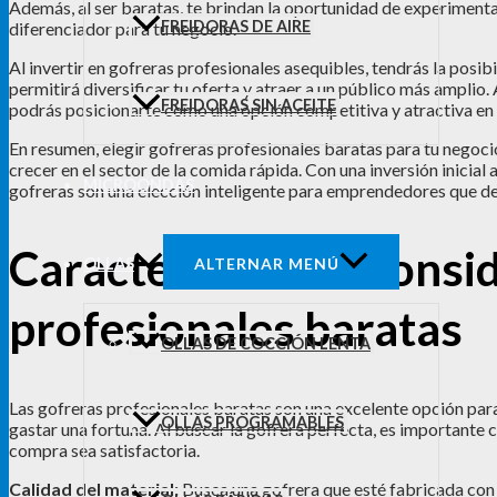
Además, al ser baratas, te brindan la oportunidad de experimenta
FREIDORAS DE AIRE
diferenciador para tu negocio.
Al invertir en gofreras profesionales asequibles, tendrás la posibi
permitirá diversificar tu oferta y atraer a un público más amplio
FREIDORAS SIN ACEITE
podrás posicionarte como una opción competitiva y atractiva en l
En resumen, elegir gofreras profesionales baratas para tu negoci
crecer en el sector de la comida rápida. Con una inversión inicial 
MICROONDAS
gofreras son una elección inteligente para emprendedores que de
Características a consi
OLLAS
ALTERNAR MENÚ
profesionales baratas
OLLAS DE COCCIÓN LENTA
Las gofreras profesionales baratas son una excelente opción para
OLLAS PROGRAMABLES
gastar una fortuna. Al buscar la gofrera perfecta, es importante 
compra sea satisfactoria.
Calidad del material:
Busca una gofrera que esté fabricada con 