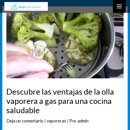
Ir
Navegación
B
MAI
al
de
u
ME
contenido
entradas
s
c
a
r
Descubre las ventajas de la olla
vaporera a gas para una cocina
saludable
Deja un comentario
/
vaporeras
/ Por
admin