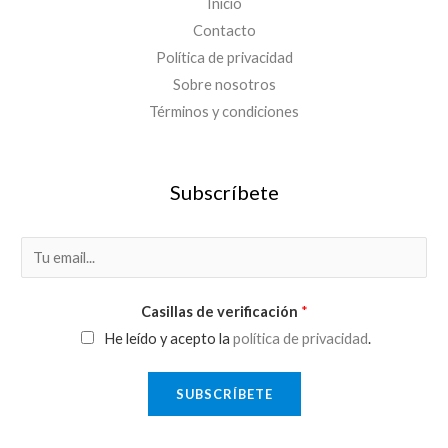
Inicio
Contacto
Política de privacidad
Sobre nosotros
Términos y condiciones
Subscríbete
E
m
a
Casillas de verificación
*
i
He leído y acepto la
política de privacidad
.
l
*
SUBSCRÍBETE