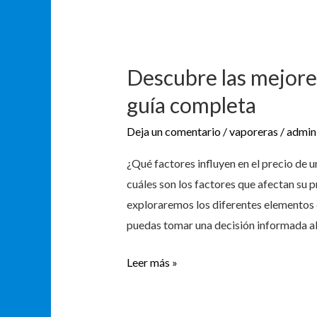
Descubre
las
Descubre las mejores
mejores
vaporieras
guía completa
al
Deja un comentario
/
vaporeras
/
admin
mejor
precio:
¿Qué factores influyen en el precio de 
guía
cuáles son los factores que afectan su pr
completa
exploraremos los diferentes elementos q
puedas tomar una decisión informada al
Leer más »