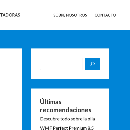
B
u
STADORAS
SOBRE NOSOTROS
CONTACTO
s
c
a
r
Últimas
recomendaciones
Descubre todo sobre la olla
WMF Perfect Premium 8.5