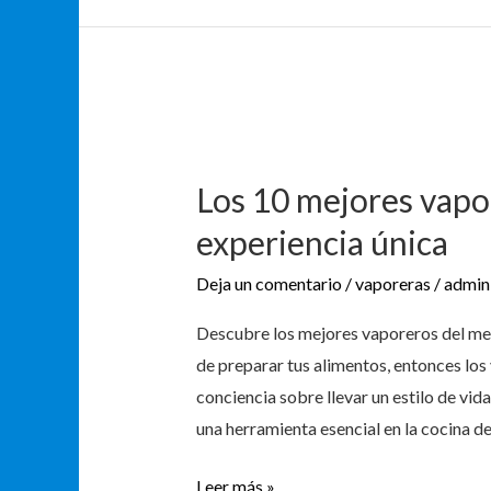
Los
10
Los 10 mejores vapor
mejores
vaporeros
experiencia única
para
Deja un comentario
/
vaporeras
/
admin
disfrutar
de
Descubre los mejores vaporeros del mer
una
de preparar tus alimentos, entonces los 
experiencia
conciencia sobre llevar un estilo de vid
única
una herramienta esencial en la cocina 
Leer más »