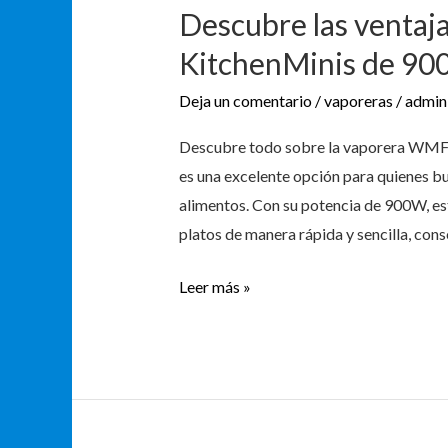
Descubre las ventaj
ventajas
de
KitchenMinis de 90
la
Deja un comentario
/
vaporeras
/
admin
vaporera
WMF
Descubre todo sobre la vaporera WM
KitchenMinis
es una excelente opción para quienes b
de
alimentos. Con su potencia de 900W, es
900
platos de manera rápida y sencilla, con
W
Leer más »