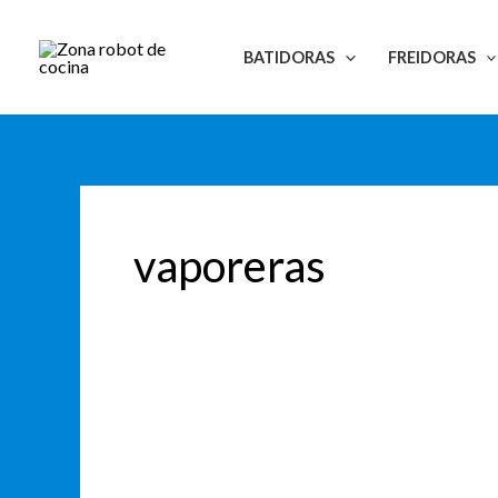
Ir
Paginación
al
de
BATIDORAS
FREIDORAS
contenido
entradas
vaporeras
Descubre
las