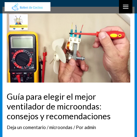
Ir
Navegación
B
MAI
al
de
u
ME
contenido
entradas
s
c
a
r
Guía para elegir el mejor
ventilador de microondas:
consejos y recomendaciones
Deja un comentario
/
microondas
/ Por
admin