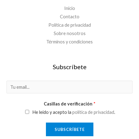
Inicio
Contacto
Política de privacidad
Sobre nosotros
Términos y condiciones
Subscríbete
E
m
a
Casillas de verificación
*
i
He leído y acepto la
política de privacidad
.
l
*
SUBSCRÍBETE