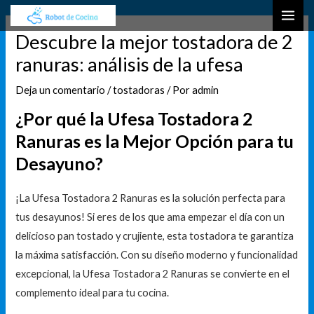
Ir
Navegación
B
MAI
al
de
u
Descubre la mejor tostadora de 2
ME
contenido
entradas
s
ranuras: análisis de la ufesa
c
Deja un comentario
/
tostadoras
/ Por
admin
a
r
¿Por qué la Ufesa Tostadora 2
Ranuras es la Mejor Opción para tu
Desayuno?
¡La Ufesa Tostadora 2 Ranuras es la solución perfecta para
tus desayunos! Si eres de los que ama empezar el día con un
delicioso pan tostado y crujiente, esta tostadora te garantiza
la máxima satisfacción. Con su diseño moderno y funcionalidad
excepcional, la Ufesa Tostadora 2 Ranuras se convierte en el
complemento ideal para tu cocina.