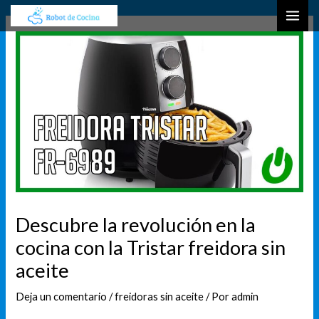
Ir
Navegación
B
MAI
al
de
u
ME
contenido
entradas
s
c
a
r
Descubre la revolución en la
cocina con la Tristar freidora sin
aceite
Deja un comentario
/
freidoras sin aceite
/ Por
admin