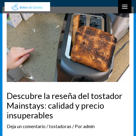
Ir
Navegación
B
MAI
al
de
u
ME
contenido
entradas
s
c
a
r
Descubre la reseña del tostador
Mainstays: calidad y precio
insuperables
Deja un comentario
/
tostadoras
/ Por
admin