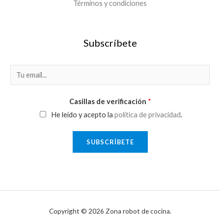
Términos y condiciones
Subscríbete
E
m
a
Casillas de verificación
*
i
He leído y acepto la
política de privacidad
.
l
*
SUBSCRÍBETE
Copyright © 2026 Zona robot de cocina.