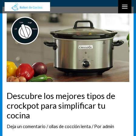
Ir
Navegación
B
MAI
al
de
u
ME
contenido
entradas
s
c
a
r
Descubre los mejores tipos de
crockpot para simplificar tu
cocina
Deja un comentario
/
ollas de cocción lenta
/ Por
admin