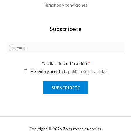
Términos y condiciones
Subscríbete
E
m
a
Casillas de verificación
*
i
He leído y acepto la
política de privacidad
.
l
*
SUBSCRÍBETE
Copyright © 2026 Zona robot de cocina.