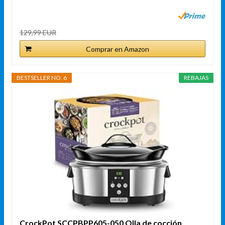
129,99 EUR
Comprar en Amazon
BESTSELLER NO. 6
REBAJAS
CrockPot SCCPBPP605-050 Olla de cocción