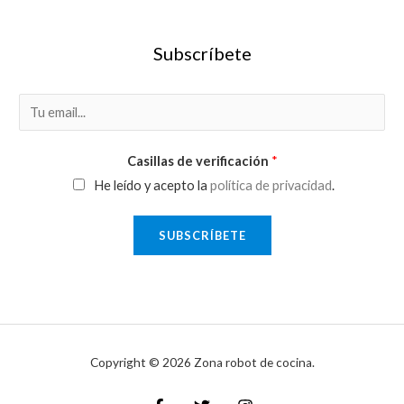
Subscríbete
E
m
a
Casillas de verificación
*
i
He leído y acepto la
política de privacidad
.
l
*
SUBSCRÍBETE
Copyright © 2026 Zona robot de cocina.