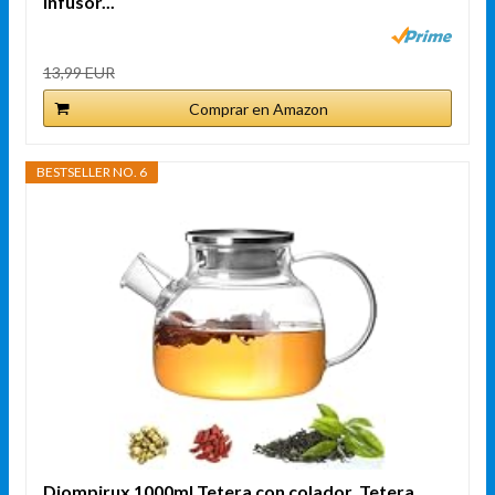
Infusor...
13,99 EUR
Comprar en Amazon
BESTSELLER NO. 6
Diompirux 1000ml Tetera con colador, Tetera