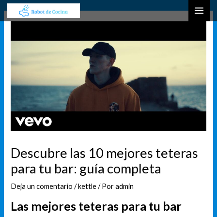
Ir
Navegación
B
MAI
al
de
u
ME
contenido
entradas
s
c
a
r
Descubre las 10 mejores teteras
para tu bar: guía completa
Deja un comentario
/
kettle
/ Por
admin
Las mejores teteras para tu bar