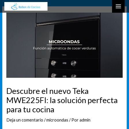
Ir
Navegación
B
MAI
al
de
u
ME
contenido
entradas
s
c
a
r
Descubre el nuevo Teka
MWE225FI: la solución perfecta
para tu cocina
Deja un comentario
/
microondas
/ Por
admin