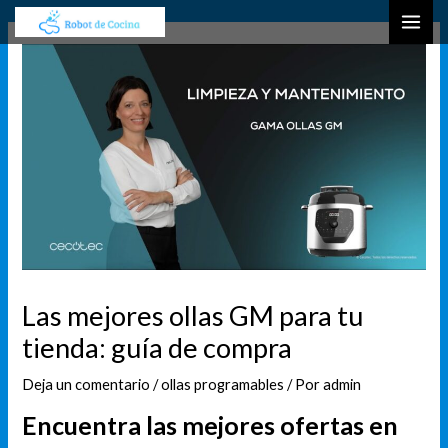
Ir
Navegación
B
MAI
al
de
u
ME
contenido
entradas
s
c
a
r
Las mejores ollas GM para tu
tienda: guía de compra
Deja un comentario
/
ollas programables
/ Por
admin
Encuentra las mejores ofertas en