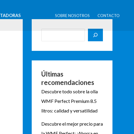
B
u
STADORAS
SOBRE NOSOTROS
CONTACTO
s
c
a
r
Últimas
recomendaciones
Descubre todo sobre la olla
WMF Perfect Premium 8.5
litros: calidad y versatilidad
Descubre el mejor precio para
la WMF Perfect: ¡Ahorra en