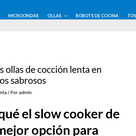
MICROONDAS
OLLAS
ROBOTS DE COCINA
TO
 ollas de cocción lenta en
os sabrosos
enta
/ Por
admin
qué el slow cooker de
mejor opción para