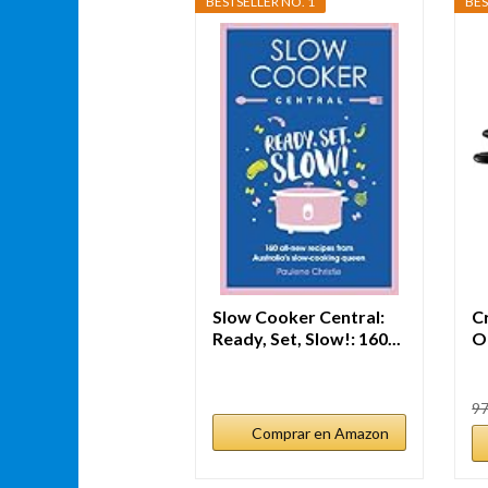
BESTSELLER NO. 1
BES
Slow Cooker Central:
C
Ready, Set, Slow!: 160...
O
Di
97
Comprar en Amazon