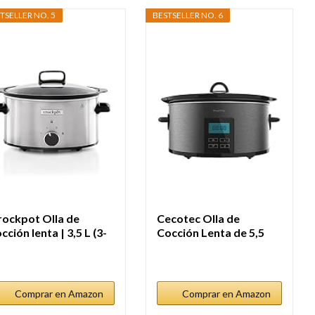
TSELLER NO. 5
BESTSELLER NO. 6
rockpot Olla de
Cecotec Olla de
cción lenta | 3,5 L (3-
Cocción Lenta de 5,5
..
litros...
Comprar en Amazon
Comprar en Amazon