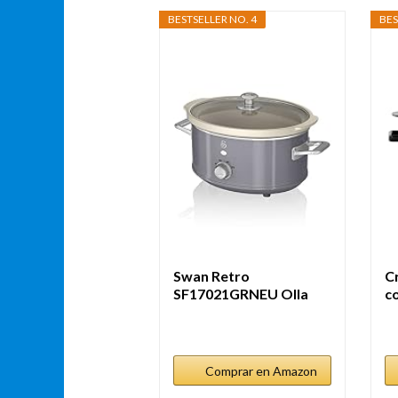
BESTSELLER NO. 4
BES
Swan Retro
C
SF17021GRNEU Olla
co
Cocción Lenta 3,5L...
4.
Comprar en Amazon