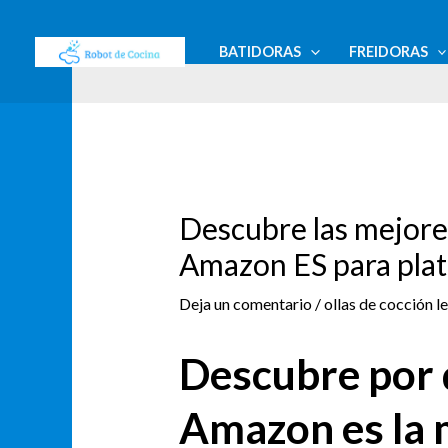
Ir
Navegación
al
de
BATIDORAS
FREIDORAS
contenido
entradas
Descubre las mejores
Amazon ES para plat
Deja un comentario
/
ollas de cocción l
Descubre por 
Amazon es la 