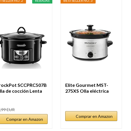
TSELLER NO. 2
REBAJAS
BESTSELLER NO. 3
rockPot SCCPRC507B
Elite Gourmet MST-
lla de cocción Lenta
275XS Olla eléctrica
gital...
de...
,99 EUR
Comprar en Amazon
Comprar en Amazon