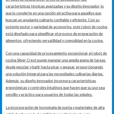
características técnicas avanzadas y su diseño innovador, lo
que lo convierte en una opción atractiva para aquellos que
buscan un ayudante culinario confiable y eficiente. Con su
potente motor y variedad de accesorios, este robot de cocina
está diseñado para simplificar el proceso de preparación de
alimentos, ofreciendo versatilidad y comodidad en la cocina.
Con una capacidad de procesamiento excepcional, el robot de
cocina Silver Crest puede manejar una amplia gama de tareas,
desde mezclar y batir hasta picar y amasar, proporcionando
una solución integral para las necesidades culinarias diarias.
Además, su diseño innovador incorpora características
ergonómicas y controles intuitivos que hacen que su uso sea
sencillo y práctico para usuarios de todas las edades.
La incorporación de tecnología de punta y materiales de alta