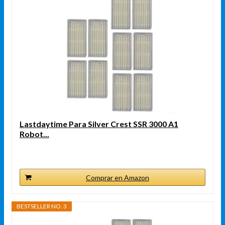
Lastdaytime Para Silver Crest SSR 3000 A1
Robot...
Comprar en Amazon
BESTSELLER NO. 3