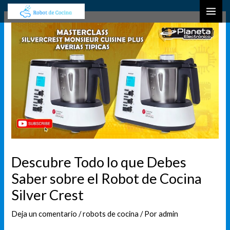
Ir
Navegación
B
MAI
al
de
u
ME
contenido
entradas
s
c
a
r
Descubre Todo lo que Debes
Saber sobre el Robot de Cocina
Silver Crest
Deja un comentario
/
robots de cocina
/ Por
admin