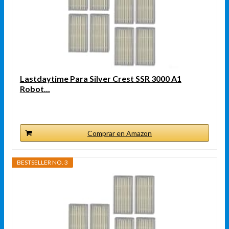
Lastdaytime Para Silver Crest SSR 3000 A1
Robot...
Comprar en Amazon
BESTSELLER NO. 3