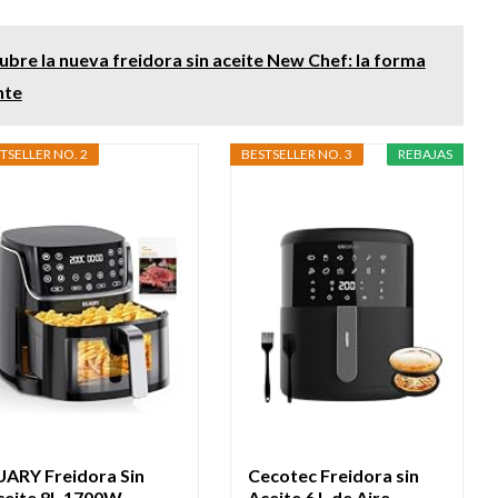
bre la nueva freidora sin aceite New Chef: la forma
nte
TSELLER NO. 2
BESTSELLER NO. 3
REBAJAS
UARY Freidora Sin
Cecotec Freidora sin
ceite 8L 1700W
Aceite 6 L de Aire