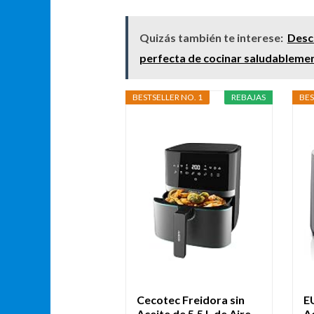
Quizás también te interese:
Descu
perfecta de cocinar saludableme
BESTSELLER NO. 1
REBAJAS
BES
Cecotec Freidora sin
E
Aceite de 5,5 L de Aire...
A