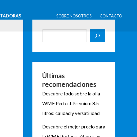
B
u
STADORAS
SOBRE NOSOTROS
CONTACTO
s
c
a
r
Últimas
recomendaciones
Descubre todo sobre la olla
WMF Perfect Premium 8.5
litros: calidad y versatilidad
Descubre el mejor precio para
la WMF Perfect: ¡Ahorra en