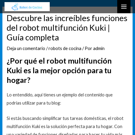
Ir
Navegación
B
MAI
al
de
u
Descubre las increíbles funciones
ME
contenido
entradas
s
del robot multifunción Kuki |
c
Guía completa
a
r
Deja un comentario
/
robots de cocina
/ Por
admin
¿Por qué el robot multifunción
Kuki es la mejor opción para tu
hogar?
Lo entendido, aquí tienes un ejemplo del contenido que
podrías utilizar para tu blog:
Si estás buscando simplificar tus tareas domésticas, el robot
multifunción Kuki es la solución perfecta para tu hogar. Con
una variedad de funciones diseñadas para hacer tu vida más