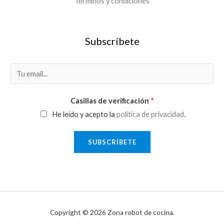
Términos y condiciones
Subscríbete
E
m
a
Casillas de verificación
*
i
He leído y acepto la
política de privacidad
.
l
*
SUBSCRÍBETE
Copyright © 2026 Zona robot de cocina.