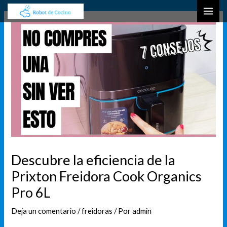
Ir
Navegación
B
MAI
al
de
u
ME
contenido
entradas
s
c
a
r
Descubre la eficiencia de la
Prixton Freidora Cook Organics
Pro 6L
Deja un comentario
/
freidoras
/ Por
admin