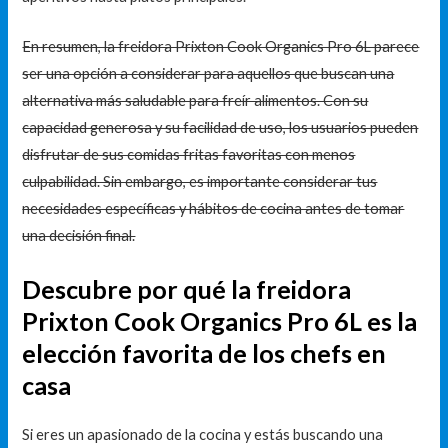
En resumen, la freidora Prixton Cook Organics Pro 6L parece
ser una opción a considerar para aquellos que buscan una
alternativa más saludable para freír alimentos. Con su
capacidad generosa y su facilidad de uso, los usuarios pueden
disfrutar de sus comidas fritas favoritas con menos
culpabilidad. Sin embargo, es importante considerar tus
necesidades específicas y hábitos de cocina antes de tomar
una decisión final.
Descubre por qué la freidora
Prixton Cook Organics Pro 6L es la
elección favorita de los chefs en
casa
Si eres un apasionado de la cocina y estás buscando una