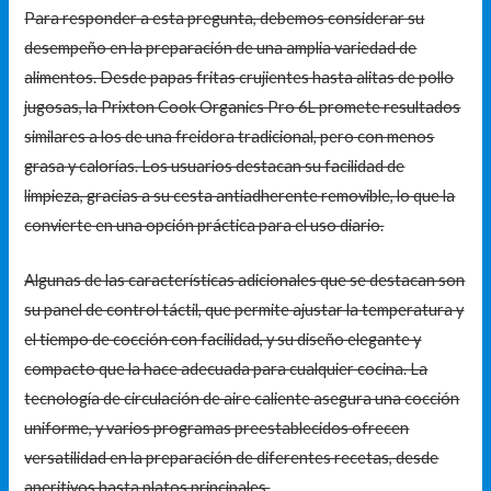
Para responder a esta pregunta, debemos considerar su
desempeño en la preparación de una amplia variedad de
alimentos. Desde papas fritas crujientes hasta alitas de pollo
jugosas, la Prixton Cook Organics Pro 6L promete resultados
similares a los de una freidora tradicional, pero con menos
grasa y calorías. Los usuarios destacan su facilidad de
limpieza, gracias a su cesta antiadherente removible, lo que la
convierte en una opción práctica para el uso diario.
Algunas de las características adicionales que se destacan son
su panel de control táctil, que permite ajustar la temperatura y
el tiempo de cocción con facilidad, y su diseño elegante y
compacto que la hace adecuada para cualquier cocina. La
tecnología de circulación de aire caliente asegura una cocción
uniforme, y varios programas preestablecidos ofrecen
versatilidad en la preparación de diferentes recetas, desde
aperitivos hasta platos principales.