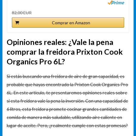
82,00 EUR
Comprar en Amazon
Opiniones reales: ¿Vale la pena
comprar la freidora Prixton Cook
Organics Pro 6L?
Si estás buscando una freidora de aire de gran capacidad, es
probable que hayas encontrado la Prixton Cook Organics Pro
6L. En este artículo, te presentaremos opiniones reales sobre
si esta freidora vale la pena la inversión. Con una capacidad de
6 litros, esta freidora promete cocinar grandes cantidades de
comida de manera más saludable, utilizando aire caliente en
lugar de aceite. Pero, ¿realmente cumple con estas promesas?