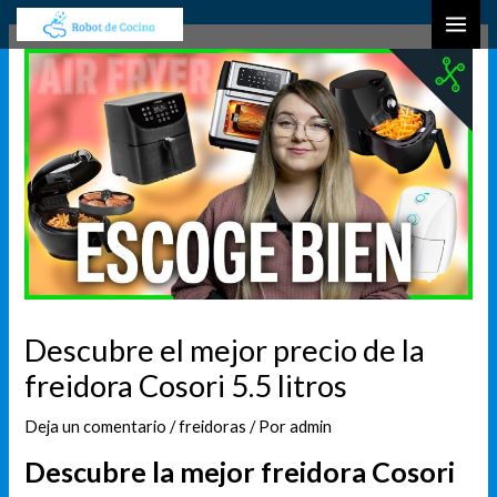
Ir
Navegación
B
MAI
al
de
u
ME
contenido
entradas
s
c
a
r
Descubre el mejor precio de la
freidora Cosori 5.5 litros
Deja un comentario
/
freidoras
/ Por
admin
Descubre la mejor freidora Cosori