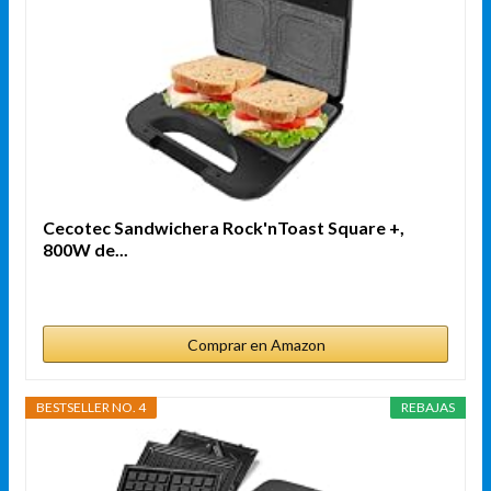
Cecotec Sandwichera Rock'nToast Square +,
800W de...
Comprar en Amazon
BESTSELLER NO. 4
REBAJAS