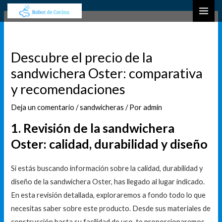
Ir
Navegación
B
MAI
al
de
u
ME
contenido
entradas
s
c
Descubre el precio de la
a
sandwichera Oster: comparativa
r
y recomendaciones
Deja un comentario
/
sandwicheras
/ Por
admin
1. Revisión de la sandwichera
Oster: calidad, durabilidad y diseño
Si estás buscando información sobre la calidad, durabilidad y
diseño de la sandwichera Oster, has llegado al lugar indicado.
En esta revisión detallada, exploraremos a fondo todo lo que
necesitas saber sobre este producto. Desde sus materiales de
construcción hasta su facilidad de uso, te proporcionaremos