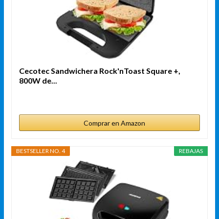
Cecotec Sandwichera Rock'nToast Square +,
800W de...
Comprar en Amazon
BESTSELLER NO. 4
REBAJAS