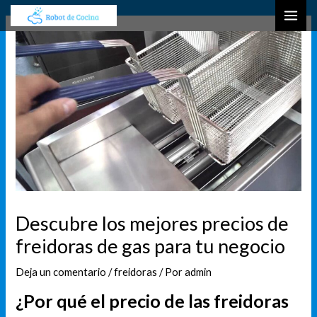
Ir
Navegación
B
MAI
al
de
u
ME
contenido
entradas
s
c
a
r
Descubre los mejores precios de
freidoras de gas para tu negocio
Deja un comentario
/
freidoras
/ Por
admin
¿Por qué el precio de las freidoras