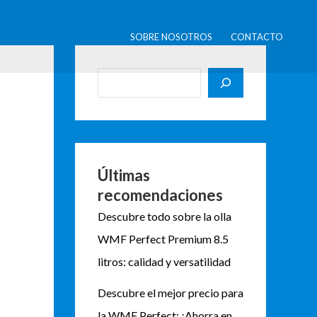
B
u
SOBRE NOSOTROS
CONTACTO
s
c
a
r
Últimas
recomendaciones
Descubre todo sobre la olla
WMF Perfect Premium 8.5
litros: calidad y versatilidad
Descubre el mejor precio para
la WMF Perfect: ¡Ahorra en