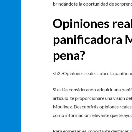
brindándote la oportunidad de sorprende
Opiniones real
panificadora M
pena?
<h2>Opiniones reales sobre la panifica
Si estás considerando adquirir una panif
artículo, te proporcionaré una visión de
Moulinex. Descubrirás opiniones reales
como información relevante que te ayud
Para empezar, es importante destacar q