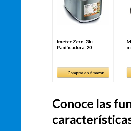
Imetec Zero-Glu
M
Panificadora, 20
m
Programas Pan y...
M
Comprar en Amazon
Conoce las fu
característica