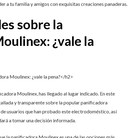
r a tu familia y amigos con exquisitas creaciones panaderas.
es sobre la
oulinex: ¿vale la
dora Moulinex: ¿vale la pena?</h2>
icadora Moulinex, has llegado al lugar indicado. En este
tallada y transparente sobre la popular panificadora
 de usuarios que han probado este electrodoméstico, así
ará a tomar una decisión informada.
ue la panificadora Moulinex es una de las opciones más