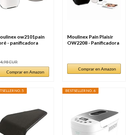
oulinex ow2101pain
Moulinex Pain Plaisir
oré - panificadora
OW2208 - Panificadora
g,...
1Kg,...
4,98 EUR
Comprar en Amazon
Comprar en Amazon
TSELLER NO. 5
BESTSELLER NO. 6