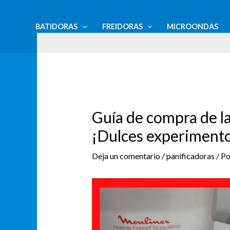
Ir
Navegación
al
de
BATIDORAS
FREIDORAS
MICROONDAS
contenido
entradas
Guía de compra de l
¡Dulces experimento
Deja un comentario
/
panificadoras
/ P