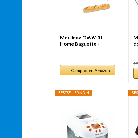
Moulinex OW6101
M
Home Baguette -
d
Panificadora de...
1k
19
Comprar en Amazon
BESTSELLER NO. 4
BES