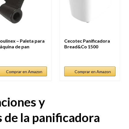
oulinex – Paleta para
Cecotec Panificadora
áquina de pan
Bread&Co 1500
oulinex
PerfectCook....
Comprar en Amazon
Comprar en Amazon
nciones y
s de la panificadora