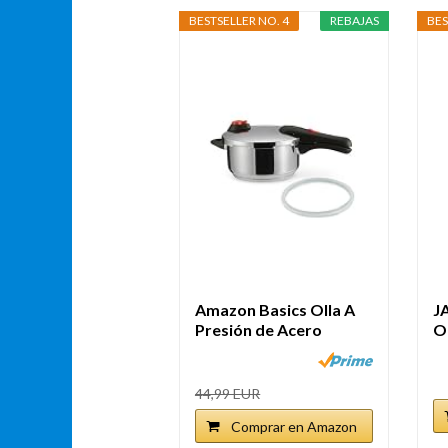
BESTSELLER NO. 4
REBAJAS
BES
Amazon Basics Olla A
J
Presión de Acero
O
Inoxidable,...
Rá
44,99 EUR
Comprar en Amazon