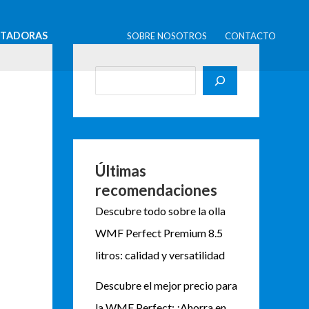
B
u
STADORAS
SOBRE NOSOTROS
CONTACTO
s
c
a
r
Últimas
recomendaciones
Descubre todo sobre la olla
WMF Perfect Premium 8.5
litros: calidad y versatilidad
Descubre el mejor precio para
la WMF Perfect: ¡Ahorra en