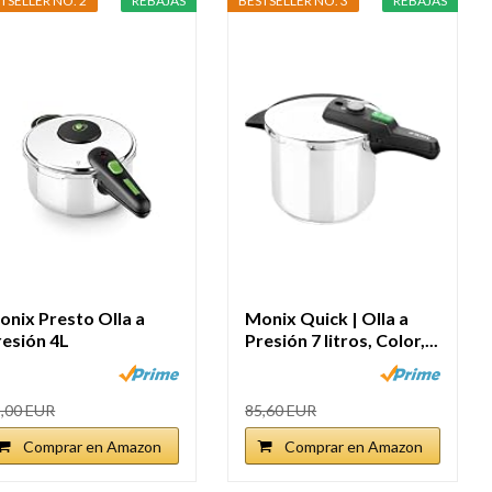
TSELLER NO. 2
REBAJAS
BESTSELLER NO. 3
REBAJAS
onix Presto Olla a
Monix Quick | Olla a
resión 4L
Presión 7 litros, Color,...
,00 EUR
85,60 EUR
Comprar en Amazon
Comprar en Amazon