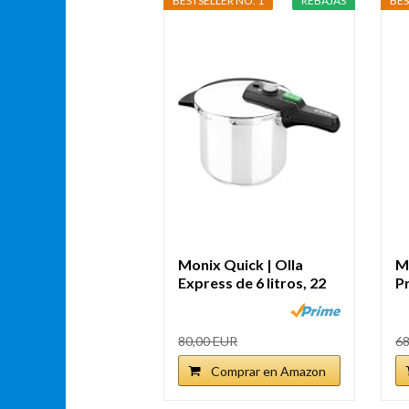
BESTSELLER NO. 1
REBAJAS
BES
Monix Quick | Olla
M
Express de 6 litros, 22
P
cm de...
80,00 EUR
68
Comprar en Amazon