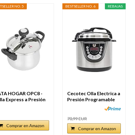
TSELLER NO. 5
BESTSELLER NO. 6
REBAJAS
ATA HOGAR OPC8 -
Cecotec Olla Electrica a
lla Express a Presión
Presión Programable
pida...
Olla...
70,99 EUR
Comprar en Amazon
Comprar en Amazon