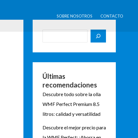
B
u
SOBRE NOSOTROS
CONTACTO
s
c
a
r
Últimas
recomendaciones
Descubre todo sobre la olla
WMF Perfect Premium 8.5
litros: calidad y versatilidad
Descubre el mejor precio para
la WMF Perfect: ¡Ahorra en