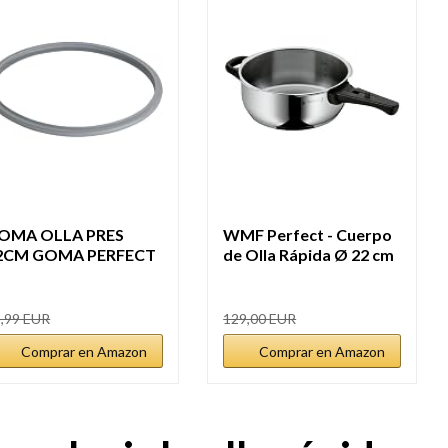
OMA OLLA PRES
WMF Perfect - Cuerpo
2CM GOMA PERFECT
de Olla Rápida Ø 22 cm
4,5,6,5 Y 8.5LT...
de...
,99 EUR
129,00 EUR
Comprar en Amazon
Comprar en Amazon