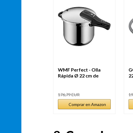
WMF Perfect - Olla
G
Rápida Ø 22 cm de
2
Diámetro...
3,
176,79 EUR
19
Comprar en Amazon