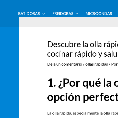
Ir
Navegación
al
de
BATIDORAS
FREIDORAS
MICROONDAS
contenido
entradas
Descubre la olla ráp
cocinar rápido y sal
Deja un comentario
/
ollas rápidas
/ Po
1. ¿Por qué la 
opción perfect
La olla rápida, especialmente la olla rá