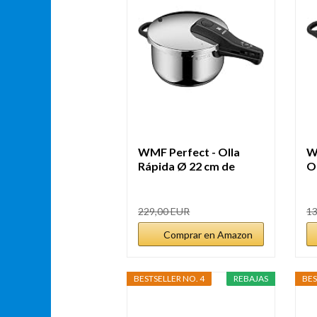
WMF Perfect - Olla
W
Rápida Ø 22 cm de
Ol
Diámetro...
229,00 EUR
13
Comprar en Amazon
BESTSELLER NO. 4
REBAJAS
BES