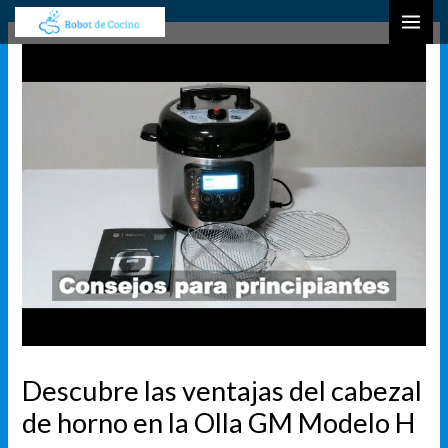
Ir
Navegación
B
MAI
al
de
u
ME
contenido
entradas
s
c
a
r
Descubre las ventajas del cabezal
de horno en la Olla GM Modelo H