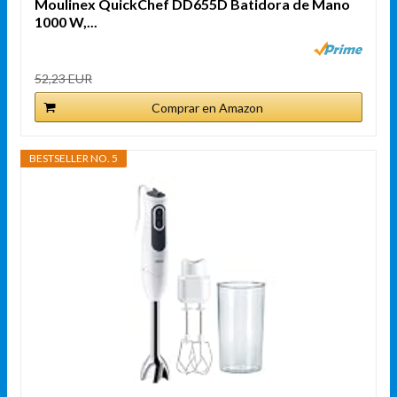
Moulinex QuickChef DD655D Batidora de Mano
1000 W,...
52,23 EUR
Comprar en Amazon
BESTSELLER NO. 5