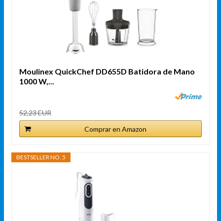
Moulinex QuickChef DD655D Batidora de Mano
1000 W,...
52,23 EUR
Comprar en Amazon
BESTSELLER NO. 5