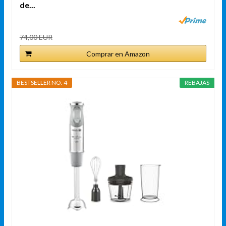
de...
74,00 EUR
Comprar en Amazon
BESTSELLER NO. 4
REBAJAS