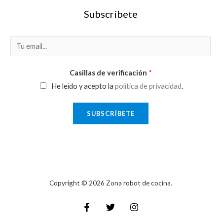
Subscríbete
E
m
a
Casillas de verificación
*
i
He leído y acepto la
política de privacidad
.
l
*
SUBSCRÍBETE
Copyright © 2026 Zona robot de cocina.