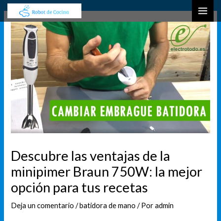
Ir
Navegación
B
MAI
al
de
u
ME
contenido
entradas
s
c
a
r
Descubre las ventajas de la
minipimer Braun 750W: la mejor
opción para tus recetas
Deja un comentario
/
batidora de mano
/ Por
admin