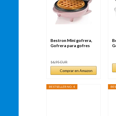
Bestron Mini gofrera,
B
Gofrera para gofres
G
de...
F
16,95 EUR
Comprar en Amazon
BESTSELLER NO. 4
BES