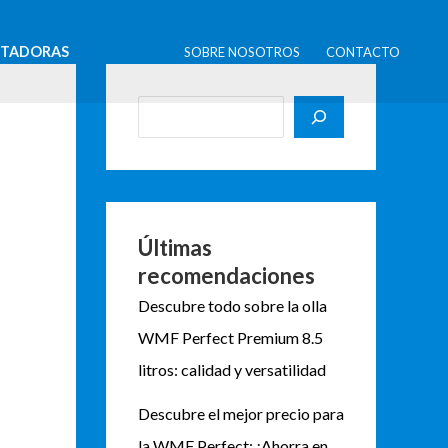
B
u
STADORAS
SOBRE NOSOTROS
CONTACTO
s
c
a
r
Últimas
recomendaciones
Descubre todo sobre la olla
WMF Perfect Premium 8.5
litros: calidad y versatilidad
Descubre el mejor precio para
la WMF Perfect: ¡Ahorra en