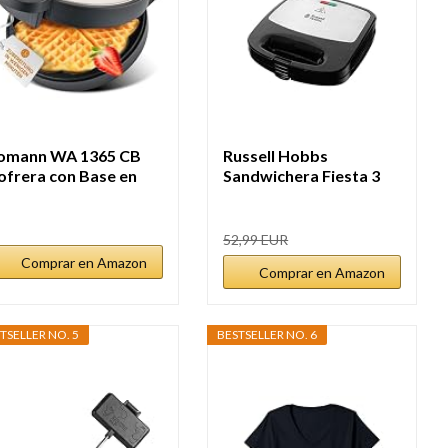
omann WA 1365 CB
Russell Hobbs
ofrera con Base en
Sandwichera Fiesta 3
orma de...
en 1 - 3 Placas...
52,99 EUR
Comprar en Amazon
Comprar en Amazon
TSELLER NO. 5
BESTSELLER NO. 6