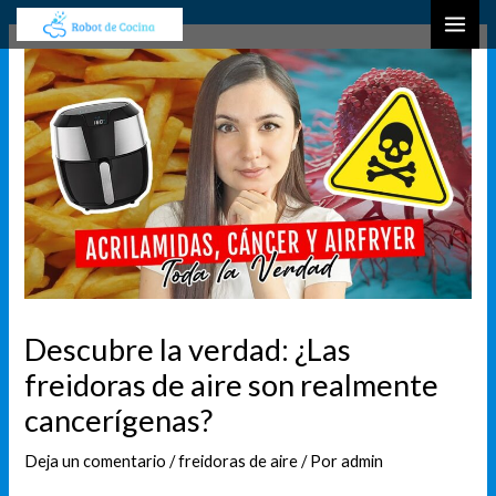
Ir
Navegación
B
MAI
al
de
u
ME
contenido
entradas
s
c
a
r
Descubre la verdad: ¿Las
freidoras de aire son realmente
cancerígenas?
Deja un comentario
/
freidoras de aire
/ Por
admin