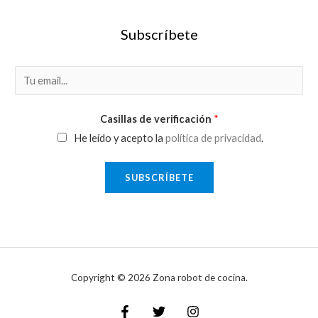
Subscríbete
E
m
a
Casillas de verificación
*
i
He leído y acepto la
política de privacidad
.
l
*
SUBSCRÍBETE
Copyright © 2026 Zona robot de cocina.