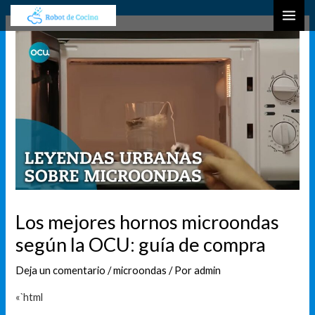
Ir
Navegación
B
MAI
al
de
u
ME
contenido
entradas
s
c
a
r
Los mejores hornos microondas
según la OCU: guía de compra
Deja un comentario
/
microondas
/ Por
admin
«`html