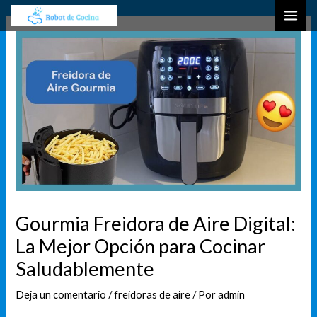
Ir
Navegación
B
MAI
al
de
u
ME
contenido
entradas
s
c
a
r
Gourmia Freidora de Aire Digital:
La Mejor Opción para Cocinar
Saludablemente
Deja un comentario
/
freidoras de aire
/ Por
admin