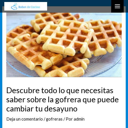
Ir
Navegación
B
MAI
al
de
u
ME
contenido
entradas
s
c
a
r
Descubre todo lo que necesitas
saber sobre la gofrera que puede
cambiar tu desayuno
Deja un comentario
/
gofreras
/ Por
admin