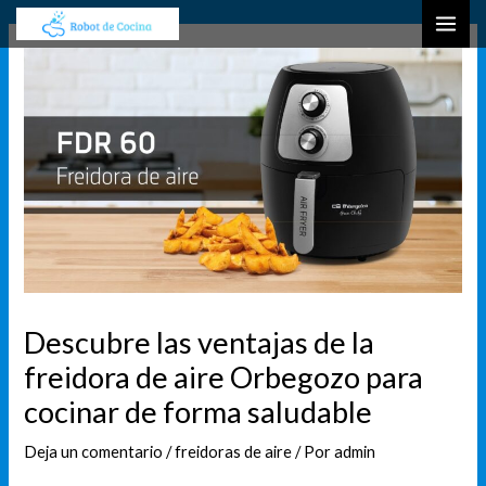
Ir
Navegación
B
MAI
al
de
u
ME
contenido
entradas
s
c
a
r
Descubre las ventajas de la
freidora de aire Orbegozo para
cocinar de forma saludable
Deja un comentario
/
freidoras de aire
/ Por
admin