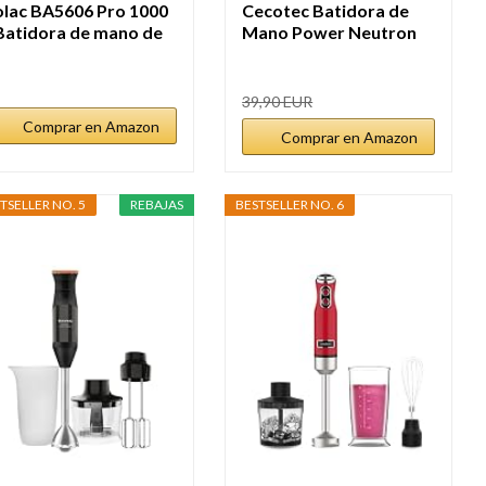
olac BA5606 Pro 1000
Cecotec Batidora de
 Batidora de mano de
Mano Power Neutron
000W,...
1100MAX...
39,90 EUR
Comprar en Amazon
Comprar en Amazon
TSELLER NO. 5
REBAJAS
BESTSELLER NO. 6