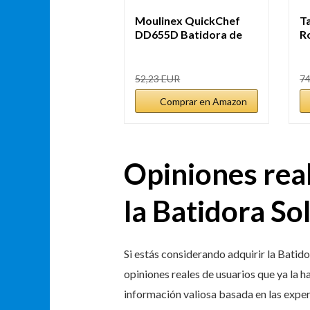
Moulinex QuickChef
T
DD655D Batidora de
R
Mano 1000 W,...
m
52,23 EUR
74
Comprar en Amazon
Opiniones rea
la Batidora So
Si estás considerando adquirir la Bati
opiniones reales de usuarios que ya la 
información valiosa basada en las experi