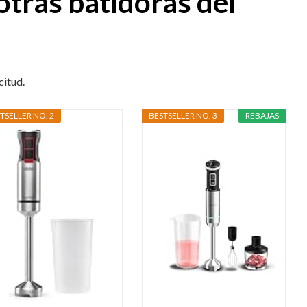
otras batidoras del
citud.
TSELLER NO. 2
BESTSELLER NO. 3
REBAJAS