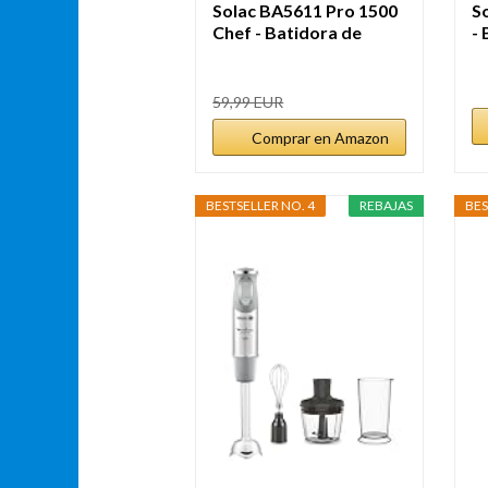
Solac BA5611 Pro 1500
S
Chef - Batidora de
-
mano,...
1
59,99 EUR
Comprar en Amazon
BESTSELLER NO. 4
REBAJAS
BES