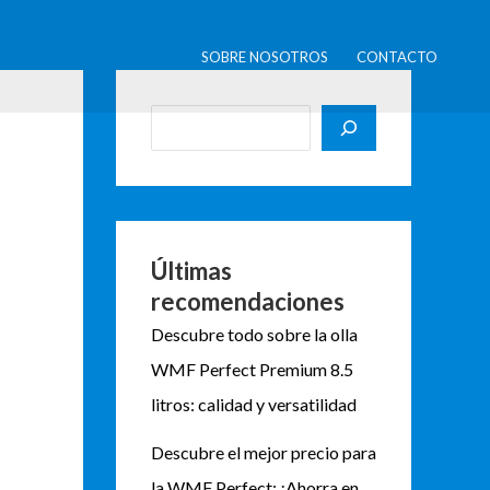
B
u
SOBRE NOSOTROS
CONTACTO
s
c
a
r
Últimas
recomendaciones
Descubre todo sobre la olla
WMF Perfect Premium 8.5
litros: calidad y versatilidad
Descubre el mejor precio para
la WMF Perfect: ¡Ahorra en