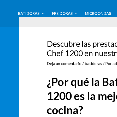
Ir
Navegación
al
de
BATIDORAS
FREIDORAS
MICROONDAS
contenido
entradas
Descubre las prestac
Chef 1200 en nuestr
Deja un comentario
/
batidoras
/ Por
ad
¿Por qué la Ba
1200 es la mej
cocina?