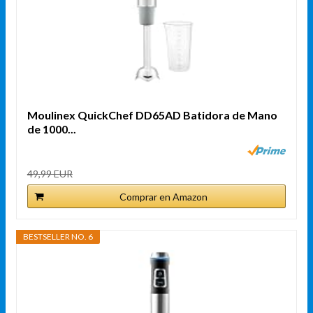
Moulinex QuickChef DD65AD Batidora de Mano
de 1000...
49,99 EUR
Comprar en Amazon
BESTSELLER NO. 6