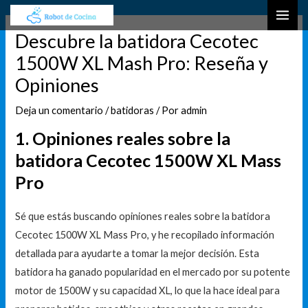
Ir
Navegación
B
MAI
al
de
u
Descubre la batidora Cecotec
ME
contenido
entradas
s
1500W XL Mash Pro: Reseña y
c
Opiniones
a
r
Deja un comentario
/
batidoras
/ Por
admin
1. Opiniones reales sobre la
batidora Cecotec 1500W XL Mass
Pro
Sé que estás buscando opiniones reales sobre la batidora
Cecotec 1500W XL Mass Pro, y he recopilado información
detallada para ayudarte a tomar la mejor decisión. Esta
batidora ha ganado popularidad en el mercado por su potente
motor de 1500W y su capacidad XL, lo que la hace ideal para