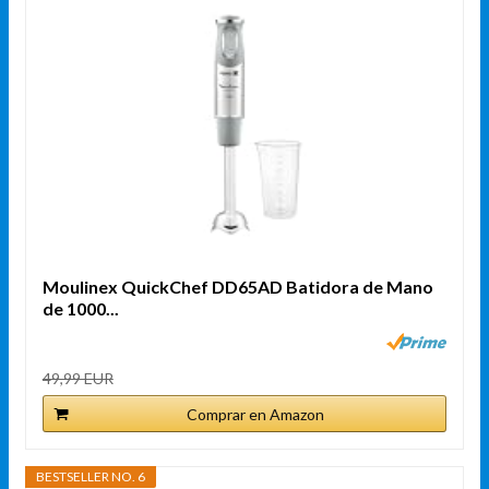
Moulinex QuickChef DD65AD Batidora de Mano
de 1000...
49,99 EUR
Comprar en Amazon
BESTSELLER NO. 6