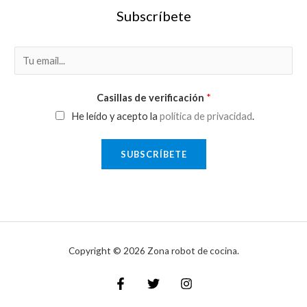
Subscríbete
E
m
a
Casillas de verificación
*
i
He leído y acepto la
política de privacidad
.
l
*
SUBSCRÍBETE
Copyright © 2026 Zona robot de cocina.