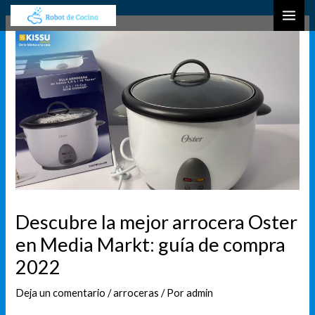
Ir
Navegación
B
MAI
al
de
u
ME
contenido
entradas
s
c
a
r
Descubre la mejor arrocera Oster
en Media Markt: guía de compra
2022
Deja un comentario
/
arroceras
/ Por
admin