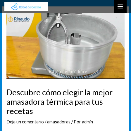
Ir
Navegación
B
MAI
al
de
u
ME
contenido
entradas
s
c
a
r
Descubre cómo elegir la mejor
amasadora térmica para tus
recetas
Deja un comentario
/
amasadoras
/ Por
admin