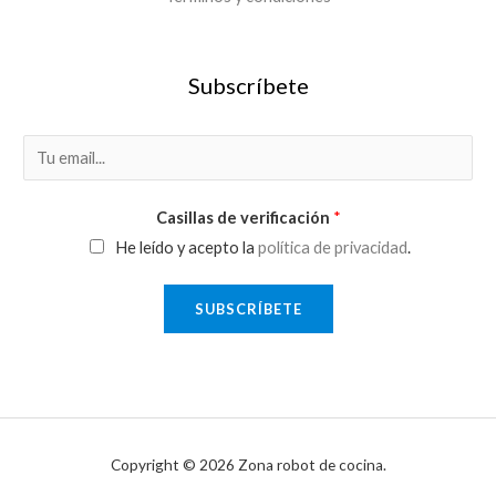
Subscríbete
E
m
a
Casillas de verificación
*
i
He leído y acepto la
política de privacidad
.
l
*
SUBSCRÍBETE
Copyright © 2026 Zona robot de cocina.