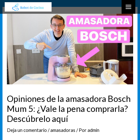
Ir
Navegación
B
MAI
al
de
u
ME
contenido
entradas
s
c
a
r
Opiniones de la amasadora Bosch
Mum 5: ¿Vale la pena comprarla?
Descúbrelo aquí
Deja un comentario
/
amasadoras
/ Por
admin