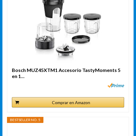
Bosch MUZ45XTM1 Accesorio TastyMoments 5
en 1...
Comprar en Amazon
BESTSELLER NO. 5