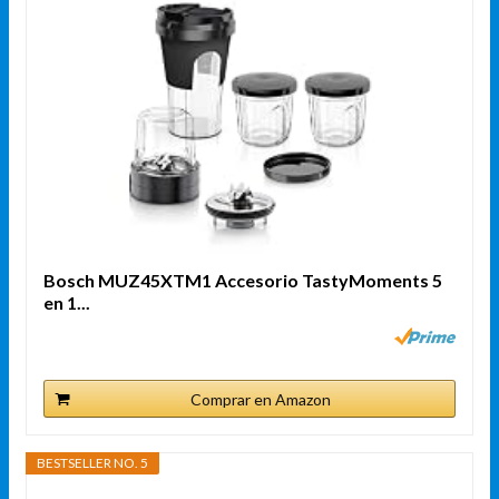
Bosch MUZ45XTM1 Accesorio TastyMoments 5
en 1...
Comprar en Amazon
BESTSELLER NO. 5