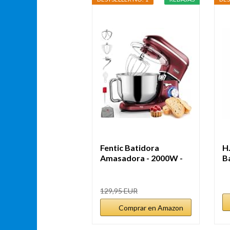
Fentic Batidora
H
Amasadora - 2000W -
B
Con Bol 6.2L...
Pr
129,95 EUR
Comprar en Amazon