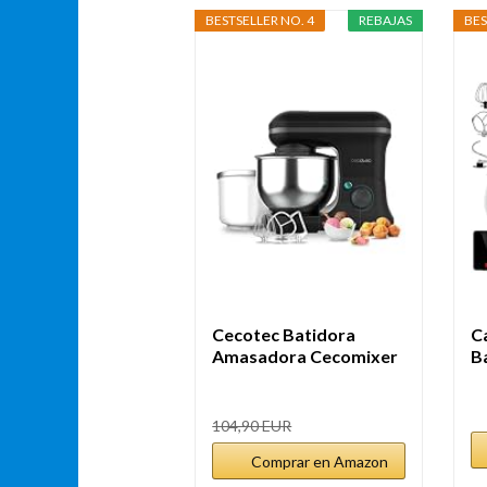
BESTSELLER NO. 4
REBAJAS
BES
Cecotec Batidora
C
Amasadora Cecomixer
B
Merengue 5L...
Re
104,90 EUR
Comprar en Amazon