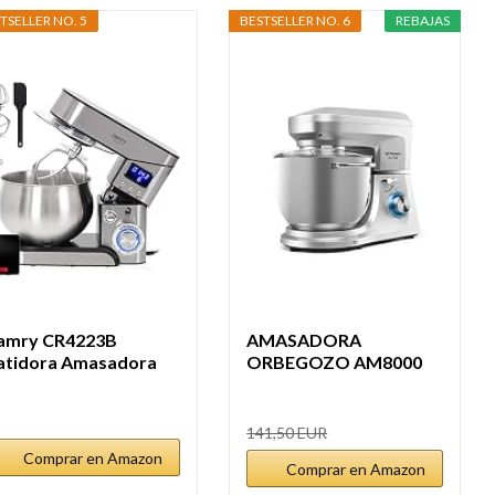
TSELLER NO. 5
BESTSELLER NO. 6
REBAJAS
amry CR4223B
AMASADORA
atidora Amasadora
ORBEGOZO AM8000
postería...
1800 W
141,50 EUR
Comprar en Amazon
Comprar en Amazon