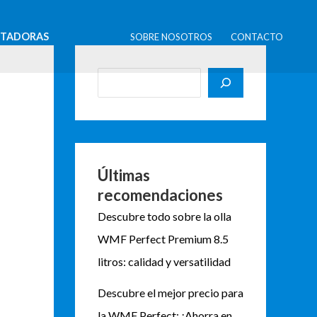
B
u
STADORAS
SOBRE NOSOTROS
CONTACTO
s
c
a
r
Últimas
recomendaciones
Descubre todo sobre la olla
WMF Perfect Premium 8.5
litros: calidad y versatilidad
Descubre el mejor precio para
la WMF Perfect: ¡Ahorra en