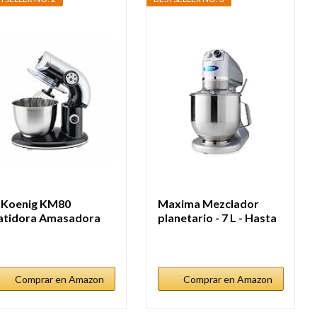
.Koenig KM80
Maxima Mezclador
atidora Amasadora
planetario - 7 L - Hasta
ofesional,...
2 Kg...
Comprar en Amazon
Comprar en Amazon