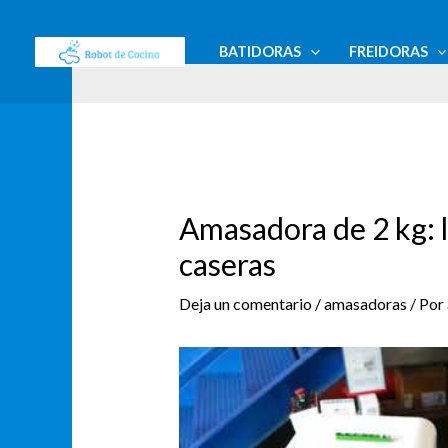
Ir
Navegación
al
de
BATIDORAS
FREIDORAS
contenido
entradas
Amasadora de 2 kg: l
caseras
Deja un comentario
/
amasadoras
/ Por