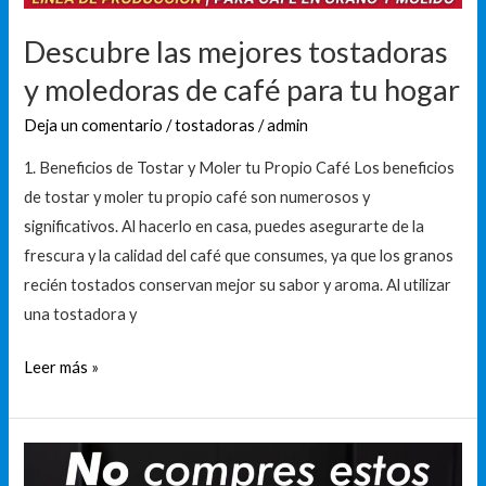
para
tu
Descubre las mejores tostadoras
hogar
y moledoras de café para tu hogar
Deja un comentario
/
tostadoras
/
admin
1. Beneficios de Tostar y Moler tu Propio Café Los beneficios
de tostar y moler tu propio café son numerosos y
significativos. Al hacerlo en casa, puedes asegurarte de la
frescura y la calidad del café que consumes, ya que los granos
recién tostados conservan mejor su sabor y aroma. Al utilizar
una tostadora y
Leer más »
Las
mejores