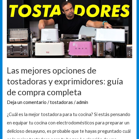
opciones
de
tostadoras
y
exprimidores:
guía
de
compra
Las mejores opciones de
completa
tostadoras y exprimidores: guía
de compra completa
Deja un comentario
/
tostadoras
/
admin
¿Cuál es la mejor tostadora para tu cocina? Si estás pensando
en equipar tu cocina con electrodomésticos para preparar un
delicioso desayuno, es probable que te hayas preguntado cuál