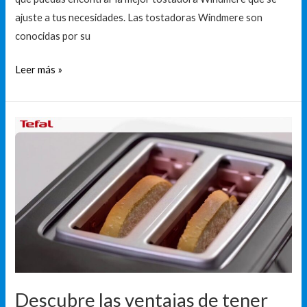
en
ajuste a tus necesidades. Las tostadoras Windmere son
segundos
conocidas por su
Leer más »
Descubre
las
ventajas
de
tener
una
tostadora
wifi
en
tu
Descubre las ventajas de tener