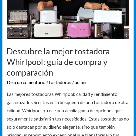
Whirlpool:
guía
de
compra
y
comparación
Descubre la mejor tostadora
Whirlpool: guía de compra y
comparación
Deja un comentario
/
tostadoras
/
admin
Las mejores tostadoras Whirlpool: calidad y rendimiento
garantizados Si estás en la búsqueda de una tostadora de alta
calidad, Whirlpool ofrece una amplia gama de opciones que
seguramente satisfarán tus necesidades. Estas tostadoras no
solo destacan por su diseño elegante, sino que también
brindan un rendimiento excepcional que transformará tus