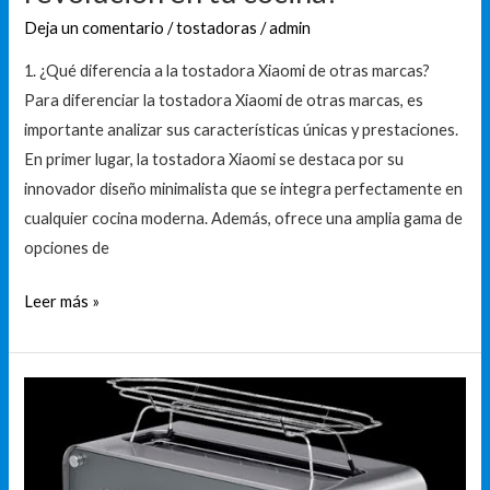
de
Deja un comentario
/
tostadoras
/
admin
la
1. ¿Qué diferencia a la tostadora Xiaomi de otras marcas?
tostadora
Para diferenciar la tostadora Xiaomi de otras marcas, es
Xiaomi:
importante analizar sus características únicas y prestaciones.
¡una
En primer lugar, la tostadora Xiaomi se destaca por su
revolución
innovador diseño minimalista que se integra perfectamente en
en
cualquier cocina moderna. Además, ofrece una amplia gama de
tu
opciones de
cocina!
Leer más »
Las
mejores
tostadoras
WMF: