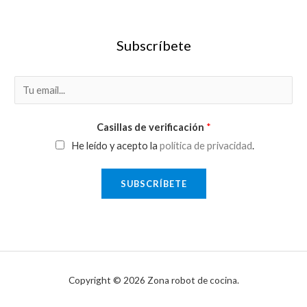
Subscríbete
E
m
a
Casillas de verificación
*
i
He leído y acepto la
política de privacidad
.
l
*
SUBSCRÍBETE
Copyright © 2026 Zona robot de cocina.