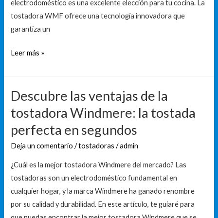
electrodoméstico es una excelente elección para tu cocina. La
tostadora WMF ofrece una tecnología innovadora que
garantiza un
Leer más »
Descubre las ventajas de la
Descubre
las
tostadora Windmere: la tostada
ventajas
perfecta en segundos
de
la
Deja un comentario
/
tostadoras
/
admin
tostadora
¿Cuál es la mejor tostadora Windmere del mercado? Las
Windmere:
tostadoras son un electrodoméstico fundamental en
la
cualquier hogar, y la marca Windmere ha ganado renombre
tostada
por su calidad y durabilidad. En este artículo, te guiaré para
perfecta
que puedas encontrar la mejor tostadora Windmere que se