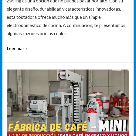
Zwilling es una opción que no puedes pasar por alto. Con su
elegante diseño, durabilidad y características innovadoras,
esta tostadora ofrece mucho más que un simple
electrodoméstico de cocina. A continuación, te presentamos
algunas razones por las cuales
Leer más »
Descubre
las
mejores
tostadoras
y
moledoras
de
café