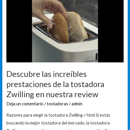
Descubre
las
increíbles
prestaciones
de
la
tostadora
Zwilling
en
nuestra
Descubre las increíbles
review
prestaciones de la tostadora
Zwilling en nuestra review
Deja un comentario
/
tostadoras
/
admin
Razones para elegir la tostadora Zwilling «`html Si estás
buscando la mejor tostadora del mercado, la tostadora