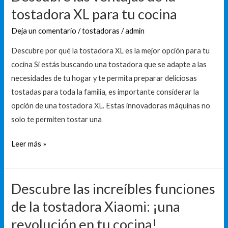
tostadora XL para tu cocina
Deja un comentario
/
tostadoras
/
admin
Descubre por qué la tostadora XL es la mejor opción para tu
cocina Si estás buscando una tostadora que se adapte a las
necesidades de tu hogar y te permita preparar deliciosas
tostadas para toda la familia, es importante considerar la
opción de una tostadora XL. Estas innovadoras máquinas no
solo te permiten tostar una
Leer más »
Descubre las increíbles funciones
Descubre
las
de la tostadora Xiaomi: ¡una
increíbles
revolución en tu cocina!
funciones