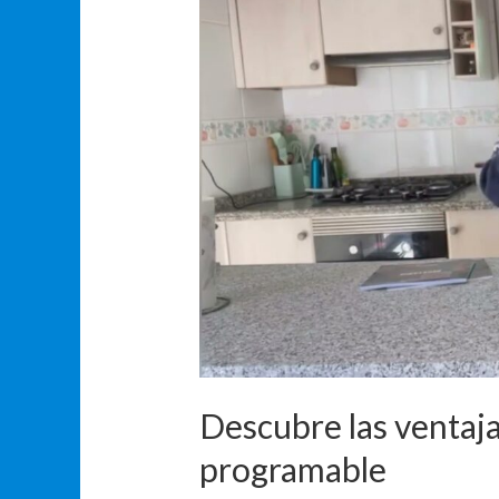
ventajas
de
cocinar
con
un
robot
olla
programable
Descubre las ventaja
programable