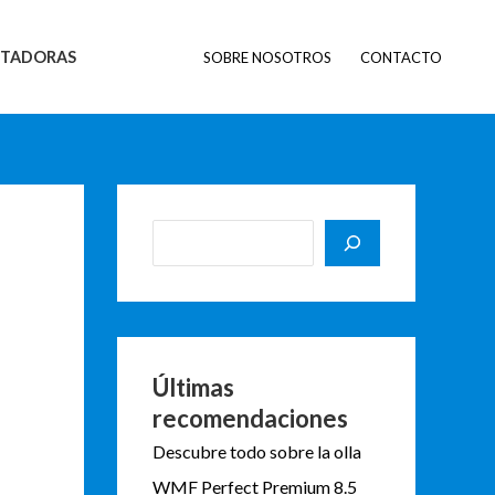
B
u
STADORAS
SOBRE NOSOTROS
CONTACTO
s
c
a
r
Últimas
recomendaciones
Descubre todo sobre la olla
WMF Perfect Premium 8.5