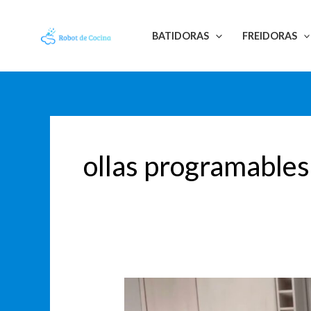
Ir
Paginación
al
de
BATIDORAS
FREIDORAS
contenido
entradas
ollas programables
Descubre
las