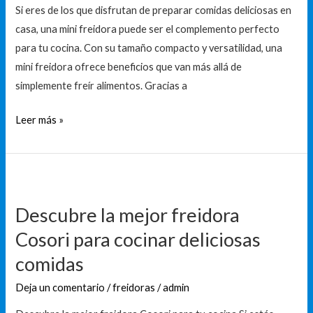
freidora:
Si eres de los que disfrutan de preparar comidas deliciosas en
la
casa, una mini freidora puede ser el complemento perfecto
solución
para tu cocina. Con su tamaño compacto y versatilidad, una
compacta
mini freidora ofrece beneficios que van más allá de
para
simplemente freír alimentos. Gracias a
tus
platos
Leer más »
favoritos
Descubre
la
Descubre la mejor freidora
mejor
Cosori para cocinar deliciosas
freidora
Cosori
comidas
para
Deja un comentario
/
freidoras
/
admin
cocinar
deliciosas