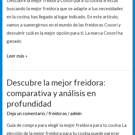
Descubre la mejor freidora Cosori para tu cocina Si estás
comidas
buscando la mejor freidora que se adapte a tus necesidades
en la cocina, has llegado al lugar indicado. En este artículo,
vamos a sumergirnos en el mundo de las freidoras Cosori y
descubrir cuál es la mejor opción para ti. La marca Cosori ha
ganado
Leer más »
Descubre la mejor freidora:
Descubre
la
comparativa y análisis en
mejor
profundidad
freidora:
comparativa
Deja un comentario
/
freidoras
/
admin
y
Guía de compra para elegir la mejor freidora para tu cocina La
análisis
elección de la mejor freidora para tu cocina puede parecer