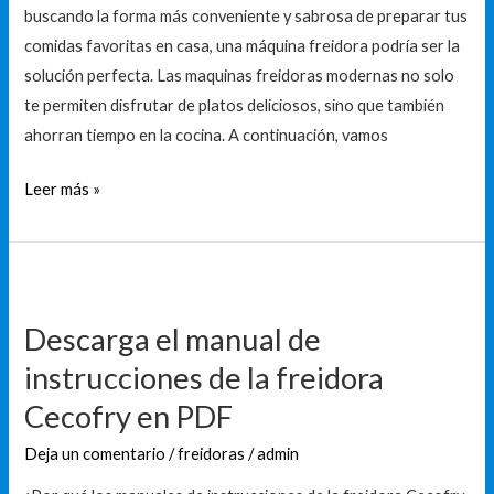
buscando la forma más conveniente y sabrosa de preparar tus
la
comidas favoritas en casa, una máquina freidora podría ser la
máquina
solución perfecta. Las maquinas freidoras modernas no solo
freidora
te permiten disfrutar de platos deliciosos, sino que también
ahorran tiempo en la cocina. A continuación, vamos
Leer más »
Descarga
el
Descarga el manual de
manual
instrucciones de la freidora
de
instrucciones
Cecofry en PDF
de
Deja un comentario
/
freidoras
/
admin
la
freidora