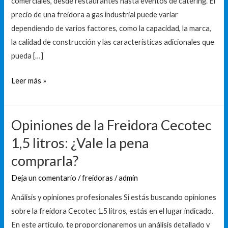
comerciales, desde restaurantes hasta eventos de catering. El
en
precio de una freidora a gas industrial puede variar
el
dependiendo de varios factores, como la capacidad, la marca,
mercado
la calidad de construcción y las características adicionales que
pueda […]
Leer más »
Opiniones de la Freidora Cecotec
Opiniones
de
1,5 litros: ¿Vale la pena
la
comprarla?
Freidora
Cecotec
Deja un comentario
/
freidoras
/
admin
1,5
Análisis y opiniones profesionales Si estás buscando opiniones
litros:
sobre la freidora Cecotec 1.5 litros, estás en el lugar indicado.
¿Vale
En este artículo, te proporcionaremos un análisis detallado y