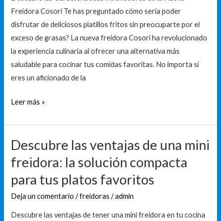
cocina
Freidora Cosori Te has preguntado cómo sería poder
en
disfrutar de deliciosos platillos fritos sin preocuparte por el
2021
exceso de grasas? La nueva freidora Cosori ha revolucionado
la experiencia culinaria al ofrecer una alternativa más
saludable para cocinar tus comidas favoritas. No importa si
eres un aficionado de la
Leer más »
Descubre las ventajas de una mini
Descubre
las
freidora: la solución compacta
ventajas
para tus platos favoritos
de
una
Deja un comentario
/
freidoras
/
admin
mini
Descubre las ventajas de tener una mini freidora en tu cocina