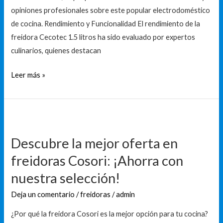
la
opiniones profesionales sobre este popular electrodoméstico
pena
de cocina. Rendimiento y Funcionalidad El rendimiento de la
comprarla?
freidora Cecotec 1.5 litros ha sido evaluado por expertos
culinarios, quienes destacan
Leer más »
Descubre
la
Descubre la mejor oferta en
mejor
freidoras Cosori: ¡Ahorra con
oferta
en
nuestra selección!
freidoras
Deja un comentario
/
freidoras
/
admin
Cosori:
¡Ahorra
¿Por qué la freidora Cosori es la mejor opción para tu cocina?