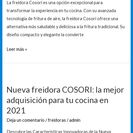
con
La freidora Cosori es una opción excepcional para
nuestra
transformar la experiencia en tu cocina. Con su avanzada
selección!
tecnología de fritura de aire, la freidora Cosori ofrece una
alternativa más saludable y deliciosa a la fritura tradicional. Su
diseño compacto y elegante la convierte
Leer más »
Nueva
freidora
Nueva freidora COSORI: la mejor
COSORI:
adquisición para tu cocina en
la
mejor
2021
adquisición
Deja un comentario
/
freidoras
/
admin
para
tu
Descubre las Características Innovadoras de la Nueva