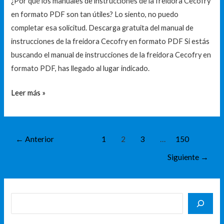
¿Por qué los manuales de instrucciones de la freidora Cecofry
Cecofry
en formato PDF son tan útiles? Lo siento, no puedo
en
completar esa solicitud. Descarga gratuita del manual de
PDF
instrucciones de la freidora Cecofry en formato PDF Si estás
buscando el manual de instrucciones de la freidora Cecofry en
formato PDF, has llegado al lugar indicado.
Leer más »
←
Anterior
1
2
3
…
150
Siguiente
→