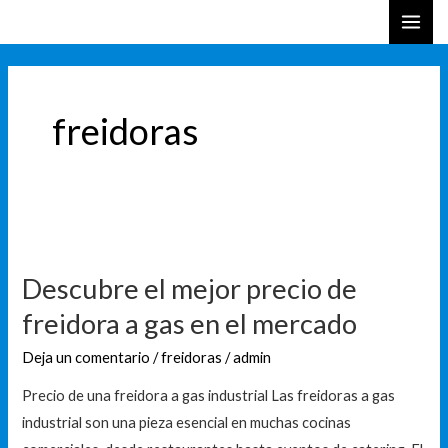
Ir
Paginación
B
MAI
al
de
u
ME
contenido
entradas
s
c
freidoras
a
r
Descubre
el
Descubre el mejor precio de
mejor
freidora a gas en el mercado
precio
de
Deja un comentario
/
freidoras
/
admin
freidora
Precio de una freidora a gas industrial Las freidoras a gas
a
industrial son una pieza esencial en muchas cocinas
gas