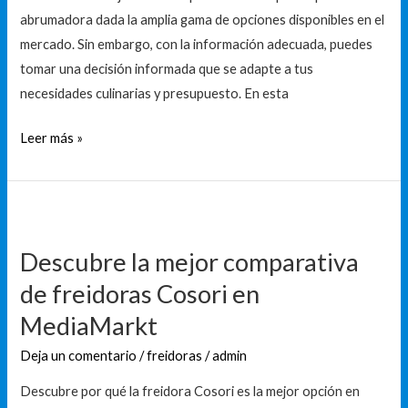
en
abrumadora dada la amplia gama de opciones disponibles en el
profundidad
mercado. Sin embargo, con la información adecuada, puedes
tomar una decisión informada que se adapte a tus
necesidades culinarias y presupuesto. En esta
Leer más »
Descubre
la
Descubre la mejor comparativa
mejor
de freidoras Cosori en
comparativa
de
MediaMarkt
freidoras
Deja un comentario
/
freidoras
/
admin
Cosori
en
Descubre por qué la freidora Cosori es la mejor opción en